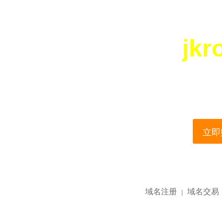
jkr
您所访问的域名正在
This domain name is current
立即购
域名注册
域名交易
|